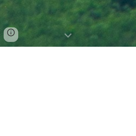
SOBREVUELO A LA SERRANÍA 
DEL CHIRIBIQUETE Y VISITA A 
SAN JOSÉ DEL GUAVIARE 
Viaje con Colombia Oculta a ver el Chiribiquete 
desde el Cielo. En años pasados logramos 
organizar 11 sobrevuelos en la zona y desde el 
año 2019 somos operadores autorizados, ante 